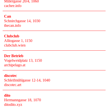
Millergasse 20/4
, 1060
cachee.info
Can
Schnirchgasse 14
, 1030
thecan.info
Clubclub
Alliogasse 1
, 1150
clubclub.wien
Der Betrieb
Vogelweidplatz 13
, 1150
archipelago.at
discotec
Schleifmühlgasse 12-14
, 1040
discotec.art
dito
Hermanngasse 18
, 1070
ditodito.xyz