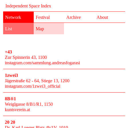
Independent Space Index
Network
Festival
Archive
About
List
Map
+43
Zur Spinnerin 43
, 1100
instagram.com/sammlung.andreasfogarasi
1zwei3
Jägerstraße 62 - 64, Stiege 13
, 1200
instagram.com/1zwei3_official
8B®1
Weiglgasse 8/B1/R1
, 1150
kuntsverein.at
20 20
Dr.-Karl-Lueger-Platz 4b/1V
, 1010