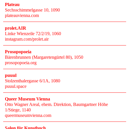
Plateau
Sechsschimmelgasse 10
, 1090
plateauvienna.com
prolet.AIR
Linke Wienzeile 72/2/19
, 1060
instagram.com/prolet.air
Prosopopoeia
Bärenbrunnen (Margaretengürtel 80)
, 1050
prosopopoeia.org
puuul
Stolzenthalergasse 6/1A
, 1080
puuul.space
Queer Museum Vienna
Otto Wagner Areal, ehem. Direktion, Baumgartner Höhe
1/Stiege
, 1140
queermuseumvienna.com
Salon für Kunstbuch