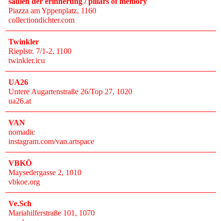
säulen der erinnerung / pillars of memory
Piazza am Yppenplatz
, 1160
collectiondichter.com
Twinkler
Rieplstr. 7/1-2
, 1100
twinkler.icu
UA26
Untere Augartenstraße 26/Top 27
, 1020
ua26.at
VAN
nomadic
instagram.com/van.artspace
VBKÖ
Maysedergasse 2
, 1010
vbkoe.org
Ve.Sch
Mariahilferstraße 101
, 1070