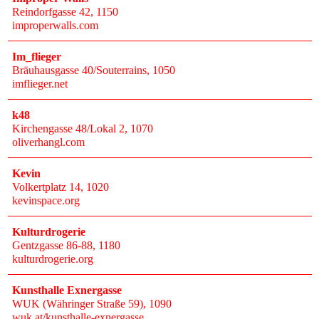
Reindorfgasse 42
, 1150
improperwalls.com
Im_flieger
Bräuhausgasse 40/Souterrains
, 1050
imflieger.net
k48
Kirchengasse 48/Lokal 2
, 1070
oliverhangl.com
Kevin
Volkertplatz 14
, 1020
kevinspace.org
Kulturdrogerie
Gentzgasse 86-88
, 1180
kulturdrogerie.org
Kunsthalle Exnergasse
WUK (Währinger Straße 59)
, 1090
wuk.at/kunsthalle-exnergasse