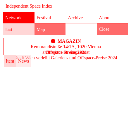
Independent Space Index
Network
Festival
Archive
About
Close
List
Map
MAGAZIN
Rembrandtstraße 14/1A, 1020 Vienna
architektur-im-magazin.at
Offspace-Preise 2024
Stadt Wien verleiht Galerien- und Offspace-Preise 2024
Item
News