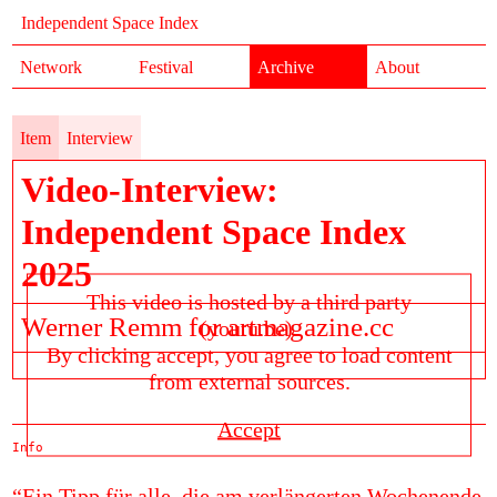
Independent Space Index
Network
Festival
Archive
About
Item
Interview
Video-Interview:
Independent Space Index
2025
This video is hosted by a third party
Werner Remm for artmagazine.cc
(youtu.be).
By clicking accept, you agree to load content
from external sources.
Accept
Info
“Ein Tipp für alle, die am verlängerten Wochenende