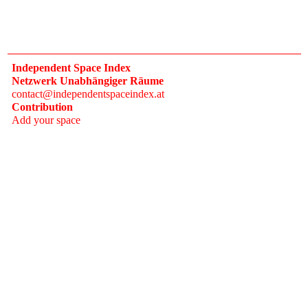
Independent Space Index
Netzwerk Unabhängiger Räume
contact@independentspaceindex.at
Contribution
Add your space
Donate
Network
Calendar
FAQ
Press
Follow
Instagram
Newsletter