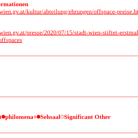
ormationen
wien.gv.at/kultur/abteilung/ehrungen/offspace-preise.h
wien.gv.at/presse/2020/07/15/stadt-wien-stiftet-erstmal
offspaces
t
philomena+
Sehsaal
Significant Other