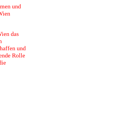
umen und
Wien
Wien das
n
chaffen und
ende Rolle
die