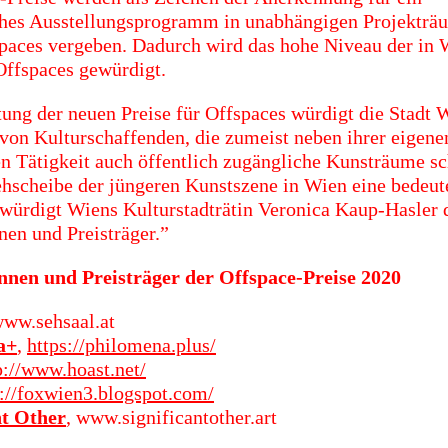
ches Ausstellungsprogramm in unabhängigen Projekträ
paces vergeben. Dadurch wird das hohe Niveau der in 
Offspaces gewürdigt.
ftung der neuen Preise für Offspaces würdigt die Stadt 
on Kulturschaffenden, die zumeist neben ihrer eigene
en Tätigkeit auch öffentlich zugängliche Kunsträume s
ehscheibe der jüngeren Kunstszene in Wien eine bedeut
würdigt Wiens Kulturstadträtin Veronica Kaup-Hasler 
nen und Preisträger.”
nnen und Preisträger der Offspace-Preise 2020
ww.sehsaal.at
a+
,
https://philomena.plus/
p://www.hoast.net/
p://foxwien3.blogspot.com/
nt Other
, www.significantother.art