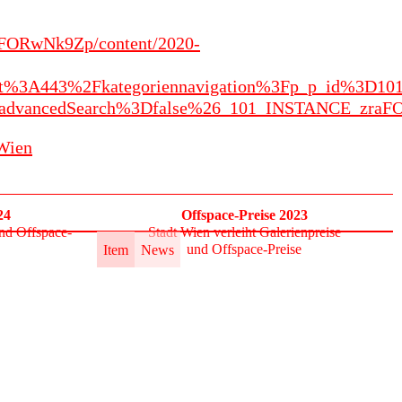
/zraFORwNk9Zp/content/2020-
n.gv.at%3A443%2Fkategoriennavigation%3Fp_p_id
dvancedSearch%3Dfalse%26_101_INSTANCE_zraF
_Wien
24
Offspace-Preise 2023
und Offspace-
Stadt Wien verleiht Galerienpreise
und Offspace‑Preise
Item
News