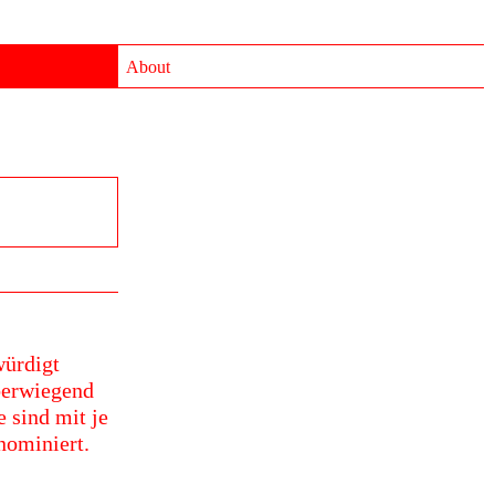
About
würdigt
berwiegend
 sind mit je
nominiert.