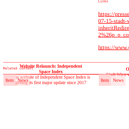
Links
https://pres
07-15-stadt-
inheritRed
2%26p_p_co
https://www.
Website Relaunch: Independent
Related content
O
Space Index
Stadt Wien v
The website of Independent Space Index is
Item
News
Item
News
getting its first major update since 2017