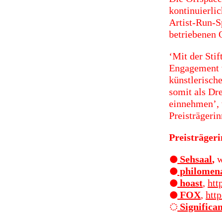
kontinuierli
Artist-Run-S
betriebenen 
‘Mit der Sti
Engagement v
künstlerisch
somit als Dr
einnehmen’, 
Preisträgerin
Preisträgeri
Sehsaal
,
w
philomen
hoast
,
htt
FOX
,
htt
Significa