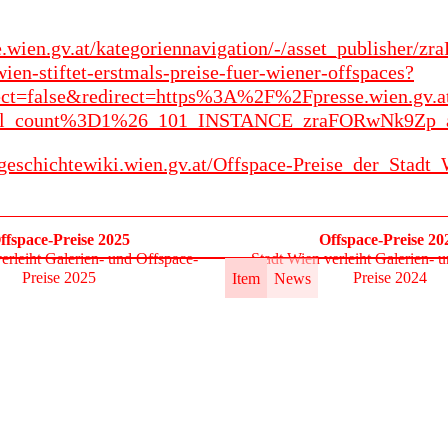
se.wien.gv.at/kategoriennavigation/-/asset_publisher
wien-stiftet-erstmals-preise-fuer-wiener-offspaces?
irect=false&redirect=https%3A%2F%2Fpresse.wie
l_count%3D1%26_101_INSTANCE_zraFORwNk9Zp_a
geschichtewiki.wien.gv.at/Offspace-Preise_der_Stadt
ffspace-Preise 2025
Offspace-Preise 20
erleiht Galerien- und Offspace-
Stadt Wien verleiht Galerien- 
Preise 2025
Preise 2024
Item
News